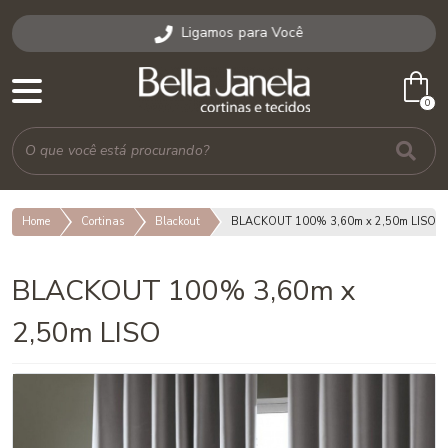
Ligamos para Você
shopping_bag
0
Home
Cortinas
Blackout
BLACKOUT 100% 3,60m x 2,50m LISO
BLACKOUT 100% 3,60m x
2,50m LISO