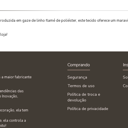
 produzida em gaze de linho flamé de poliéster, este tecido oferece um marav
loja!
Comprando
In
a maior fabricante
Segurança
So
Termos de uso
Co
tendências das
Política de troca e
o Inovação,
devolução
Política de privacidade
ecoração, ela tem
, ela controla a
nito!