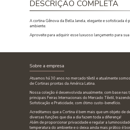
DESCRIÇÃO COMPLETA
A cortina Gênova da Bella Janela, elegante e sofisticada é
ambiente.
Aproveite para adquirir esse luxuoso lançamento para sua 
Sobre a empresa
Atuamos há 30 anos no mercado têxtil e atualmente somos 
de Cortinas prontas da América Latina.
Nossa coleção é desenvolvida anualmente, com base nas 
principais Feiras Internacionais do Mercado Têxtil, trazend
Sofisticação e Praticidade, com ótimo custo-benefício.
Acreditamos que a Cortina é bem mais que um objeto de d
diversas funções que dia a dia fazem toda a diferença!
Além de proporcionar privacidade e regular a luminosidade
temperatura do ambiente e o deixa ainda mais prático é bo