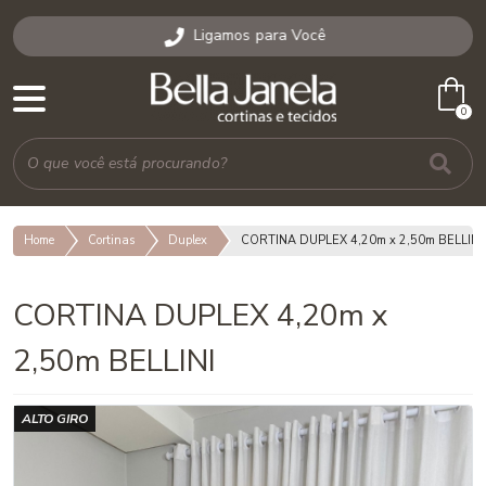
Ligamos para Você
shopping_bag
0
Home
Cortinas
Duplex
CORTINA DUPLEX 4,20m x 2,50m BELLINI
CORTINA DUPLEX 4,20m x
2,50m BELLINI
ALTO GIRO