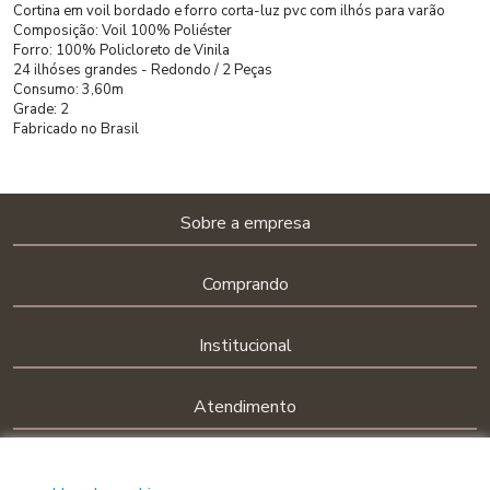
Cortina em voil bordado e forro corta-luz pvc com ilhós para varão
Composição: Voil 100% Poliéster
Forro: 100% Policloreto de Vinila
24 ilhóses grandes - Redondo / 2 Peças
Consumo: 3,60m
Grade: 2
Fabricado no Brasil
Sobre a empresa
Comprando
Institucional
Atendimento
Siga-nos nas redes sociais!