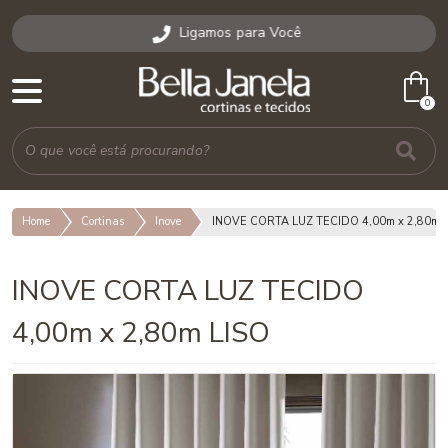
Ligamos para Você
shopping_bag
0
Home
Cortinas
Inove
INOVE CORTA LUZ TECIDO 4,00m x 2,80m 
INOVE CORTA LUZ TECIDO
4,00m x 2,80m LISO