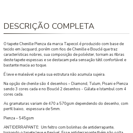
DESCRIÇÃO COMPLETA
O tapete Chenille Pienza da marca Tapecol é produzido com base de
tecido em Jacquard, porém com fios de Chenille e Bouclé que traz
características nobres, sua composição de poliéster, tornam as fibras
deste tapete espessas e se destacam pela sensação tátil confortável e
bastante macia ao toque.
É leve e maleável e pela sua estrutura não acumula sujeira.
Na opção de chenile são 4 desenhos – Diamond, Tulum, Pisani e Pienza
sendo 3 cores cada e no Bouclé 2 desenhos - Gálata e Istambul com 4
cores cada.
As gramaturas variam de 470 a 570gsm dependendo do desenho, com
perfil baixo, espessura de 5mm.
Pienza – 545gsm
ANTIDERRAPANTE: Um feltro com bolinhas de antiderrapante,
tornando o tapete leve e flexível. Esse antiderrapante tbém não solta