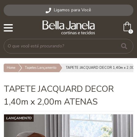
Ligamos para Você
shopping_bag
0
Home
Tapetes Lançamento
TAPETE JACQUARD DECOR 1,40m x 2,00m
TAPETE JACQUARD DECOR
1,40m x 2,00m ATENAS
LANÇAMENTO