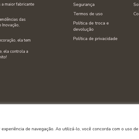
a maior fabricante
Segurança
So
Termos de uso
Co
tendências das
Política de troca e
o Inovação,
devolução
Política de privacidade
ecoração, ela tem
, ela controla a
nito!
BELLA JANELA INDÚSTRIA DE CORTINAS LTDA
r experiência de navegação. Ao utilizá-lo, você concorda com o uso de
CNPJ: 72.344.591/0001-25
Rua Amazonas, 2500 - Garcia - Blumenau / SC