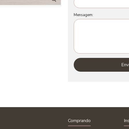
Mensagem:
Env
Comprando
In